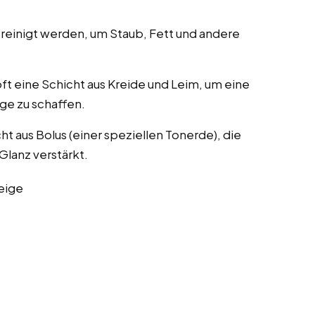
reinigt werden, um Staub, Fett und andere
ft eine Schicht aus Kreide und Leim, um eine
nge zu schaffen.
ht aus Bolus (einer speziellen Tonerde), die
Glanz verstärkt.
eige