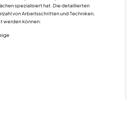
hen spezialisiert hat. Die detaillierten
lzahl von Arbeitsschritten und Techniken,
st werden können:
eige