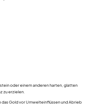
stein oder einem anderen harten, glatten
 zu erzielen.
m das Gold vor Umwelteinflüssen und Abrieb