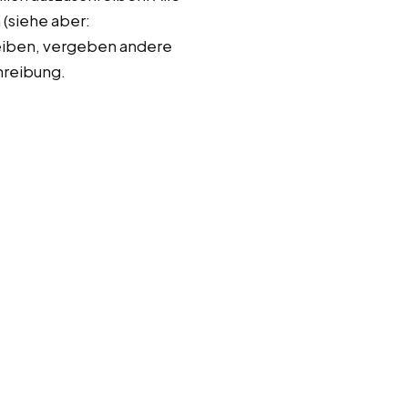
(siehe aber:
reiben, vergeben andere
hreibung.