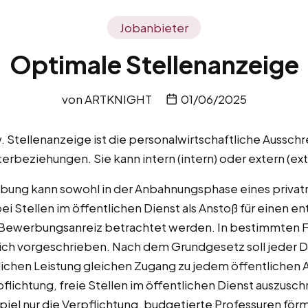
Jobanbieter
Optimale Stellenanzeige
von
ARTKNIGHT
01/06/2025
 Stellenanzeige ist die personalwirtschaftliche Ausschre
terbeziehungen. Sie kann intern (intern) oder extern (ext
ibung kann sowohl in der Anbahnungsphase eines privat
bei Stellen im öffentlichen Dienst als Anstoß für einen
 Bewerbungsanreiz betrachtet werden. In bestimmten Fäl
ich vorgeschrieben. Nach dem Grundgesetz soll jeder D
ichen Leistung gleichen Zugang zu jedem öffentlichen A
flichtung, freie Stellen im öffentlichen Dienst auszusc
iel nur die Verpflichtung, budgetierte Professuren förm