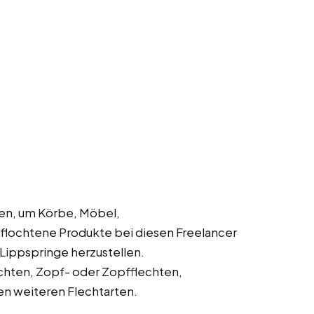
en, um Körbe, Möbel,
lochtene Produkte bei diesen Freelancer
d Lippspringe herzustellen.
chten, Zopf- oder Zopfflechten,
en weiteren Flechtarten.