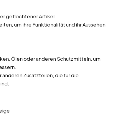
r geflochtener Artikel.
eiten, um ihre Funktionalität und ihr Aussehen
cken, Ölen oder anderen Schutzmitteln, um
essern.
 anderen Zusatzteilen, die für die
ind.
eige