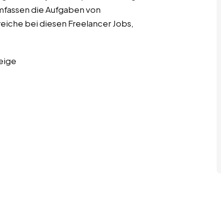
mfassen die Aufgaben von
iche bei diesen Freelancer Jobs,
eige