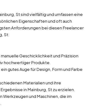
burg, St sind vielfältig und umfassen eine
sönlichen Eigenschaften und oft auch
tigsten Anforderungen bei diesen Freelancer
g, St:
e manuelle Geschicklichkeit und Präzision
ativ hochwertiger Produkte.
nd ein gutes Auge für Design, Form und Farbe
rschiedenen Materialien und ihre
Ergebnisse in Mainburg, St zu erzielen.
den Werkzeugen und Maschinen, die im
.