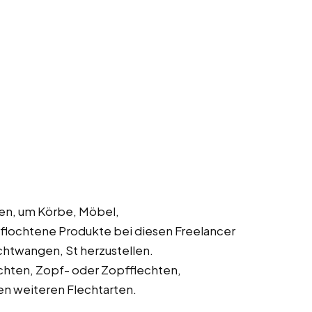
en, um Körbe, Möbel,
lochtene Produkte bei diesen Freelancer
uchtwangen, St herzustellen.
chten, Zopf- oder Zopfflechten,
en weiteren Flechtarten.