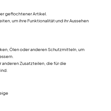
r geflochtener Artikel.
eiten, um ihre Funktionalität und ihr Aussehen
cken, Ölen oder anderen Schutzmitteln, um
essern.
 anderen Zusatzteilen, die für die
ind.
eige