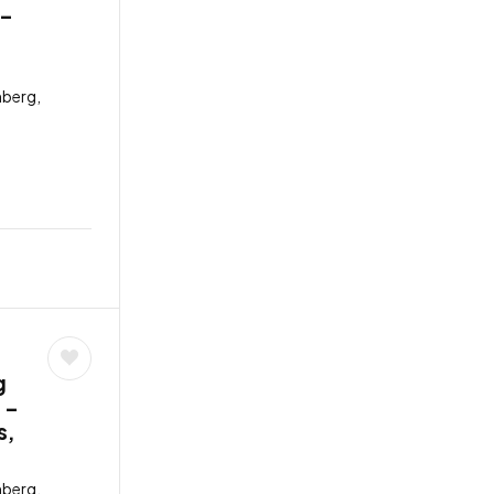
 –
berg,
g
 –
s,
berg,