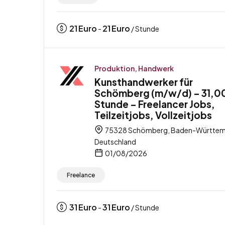
21
Euro
21
Euro
-
/ Stunde
Produktion, Handwerk
Kunsthandwerker für
Schömberg (m/w/d) – 31,00
Stunde – Freelancer Jobs,
Teilzeitjobs, Vollzeitjobs
75328 Schömberg, Baden-Württem
Deutschland
01/08/2026
Freelance
31
Euro
31
Euro
-
/ Stunde