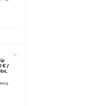
für
 € /
obs,
berg,