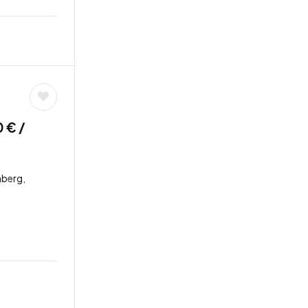
 € /
berg,