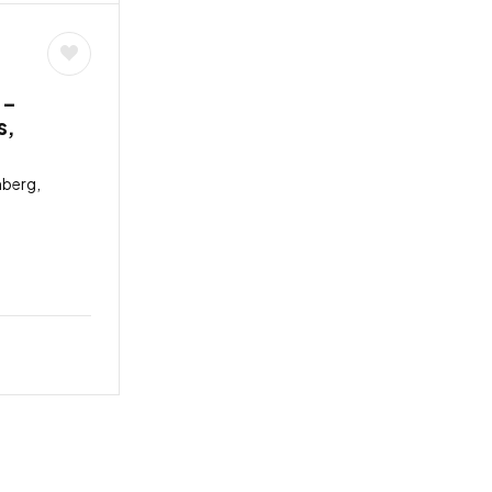
 –
s,
berg,