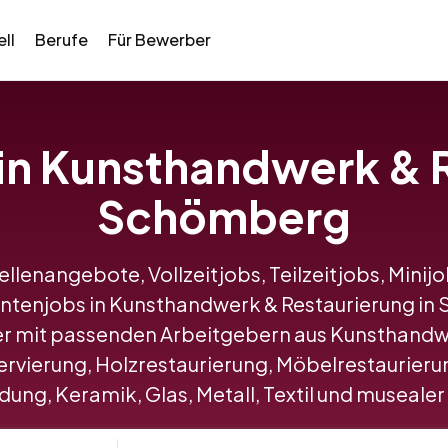
ll
Berufe
Für Bewerber
 in Kunsthandwerk & 
Schömberg
tellenangebote, Vollzeitjobs, Teilzeitjobs, Minij
ntenjobs in Kunsthandwerk & Restaurierung 
r mit passenden Arbeitgebern aus Kunsthandwe
vierung, Holzrestaurierung, Möbelrestaurierun
ung, Keramik, Glas, Metall, Textil und musealer