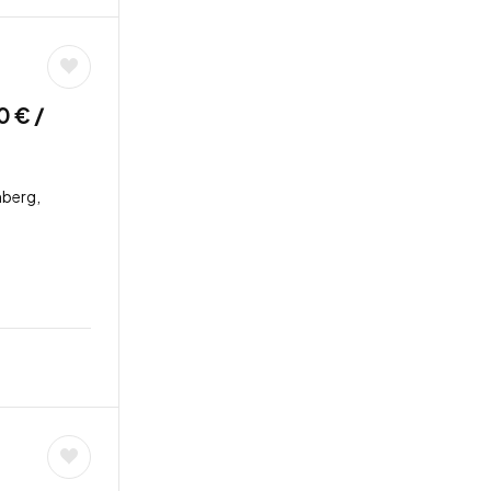
 € /
berg,