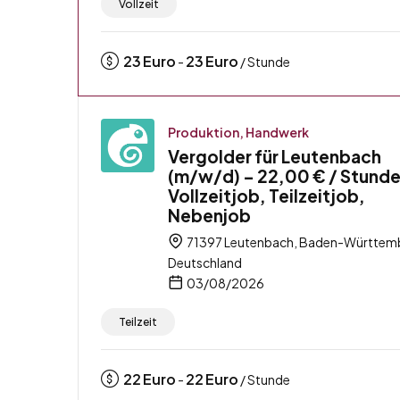
Vollzeit
23
Euro
23
Euro
-
/ Stunde
Produktion, Handwerk
Vergolder für Leutenbach
(m/w/d) – 22,00 € / Stunde
Vollzeitjob, Teilzeitjob,
Nebenjob
71397 Leutenbach, Baden-Württem
Deutschland
03/08/2026
Teilzeit
22
Euro
22
Euro
-
/ Stunde