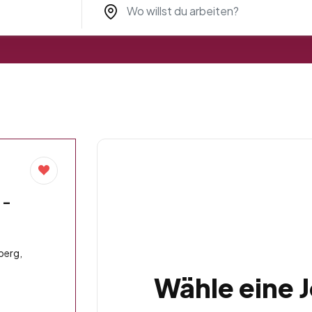
 –
berg,
Wähle eine 