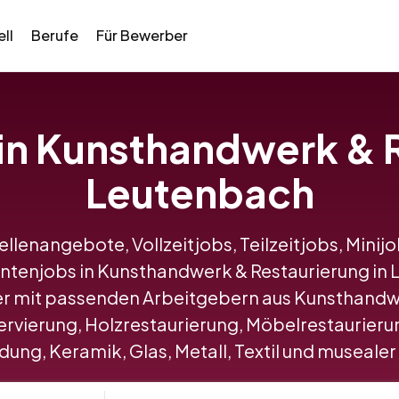
ll
Berufe
Für Bewerber
 in Kunsthandwerk & 
Leutenbach
tellenangebote, Vollzeitjobs, Teilzeitjobs, Minij
ntenjobs in Kunsthandwerk & Restaurierung i
r mit passenden Arbeitgebern aus Kunsthandwe
vierung, Holzrestaurierung, Möbelrestaurierun
ung, Keramik, Glas, Metall, Textil und musealer