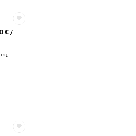
0 € /
berg,