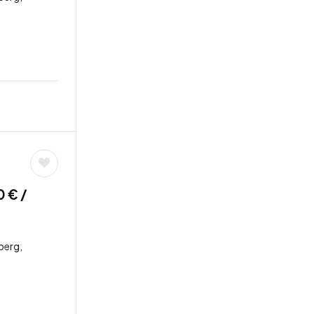
 € /
berg,