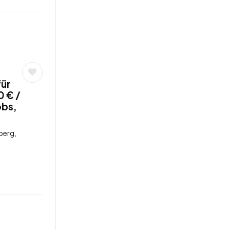
für
 € /
obs,
berg,