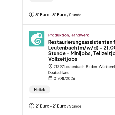
31
Euro
31
Euro
-
/ Stunde
Produktion, Handwerk
Restaurierungsassistenten 
Leutenbach (m/w/d) – 21,00
Stunde – Minijobs, Teilzeitj
Vollzeitjobs
71397 Leutenbach, Baden-Württem
Deutschland
01/08/2026
Minijob
21
Euro
21
Euro
-
/ Stunde