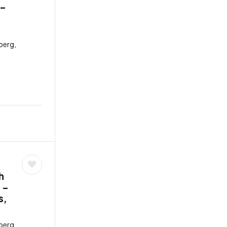
 –
berg,
h
 –
s,
berg,