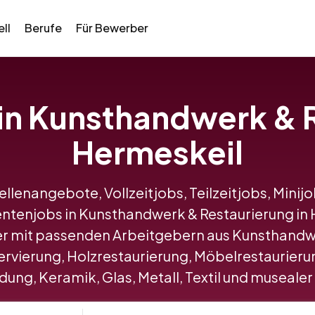
ll
Berufe
Für Bewerber
 in Kunsthandwerk & 
Hermeskeil
tellenangebote, Vollzeitjobs, Teilzeitjobs, Minij
ntenjobs in Kunsthandwerk & Restaurierung i
r mit passenden Arbeitgebern aus Kunsthandwe
vierung, Holzrestaurierung, Möbelrestaurierun
ung, Keramik, Glas, Metall, Textil und musealer