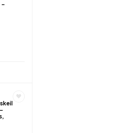
 –
skeil
 –
s,