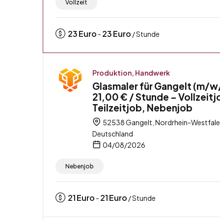
Vollzeit
23
Euro
23
Euro
-
/ Stunde
Produktion, Handwerk
Glasmaler für Gangelt (m/w
21,00 € / Stunde – Vollzeitj
Teilzeitjob, Nebenjob
52538 Gangelt, Nordrhein-Westfale
Deutschland
04/08/2026
Nebenjob
21
Euro
21
Euro
-
/ Stunde