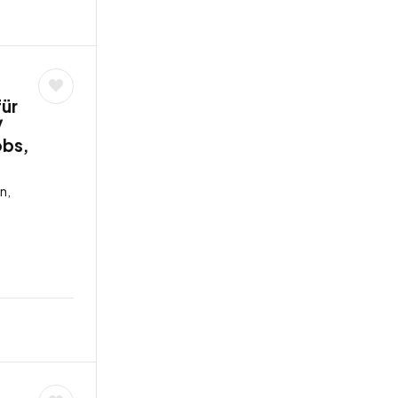
für
/
obs,
n,