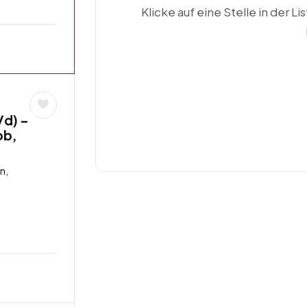
Klicke auf eine Stelle in der Li
/d) –
ob,
n,