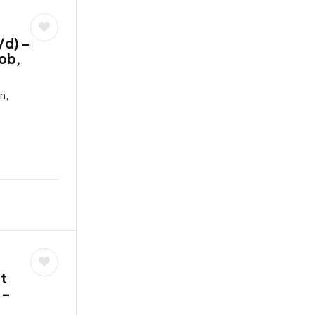
/d) –
job,
n,
lt
 –