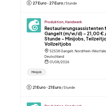
27
Euro
27
Euro
-
/ Stunde
Produktion, Handwerk
Restaurierungsassistenten 
Gangelt (m/w/d) – 21,00 € 
Stunde – Minijobs, Teilzeitj
Vollzeitjobs
52538 Gangelt, Nordrhein-Westfale
Deutschland
01/08/2026
Minijob
21
Euro
21
Euro
-
/ Stunde
Produktion, Handwerk