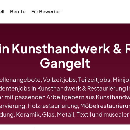
ll
Berufe
Für Bewerber
 in Kunsthandwerk & 
Gangelt
tellenangebote, Vollzeitjobs, Teilzeitjobs, Minij
dentenjobs in Kunsthandwerk & Restaurierung 
r mit passenden Arbeitgebern aus Kunsthandwe
vierung, Holzrestaurierung, Möbelrestaurierun
ung, Keramik, Glas, Metall, Textil und musealer