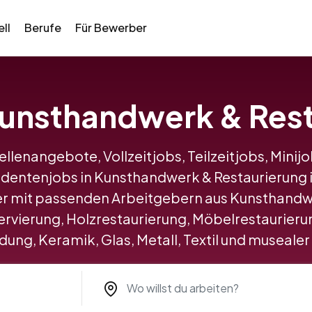
ll
Berufe
Für Bewerber
 Kunsthandwerk & Rest
tellenangebote, Vollzeitjobs, Teilzeitjobs, Minij
udentenjobs in Kunsthandwerk & Restaurierung 
r mit passenden Arbeitgebern aus Kunsthandwe
vierung, Holzrestaurierung, Möbelrestaurierun
ung, Keramik, Glas, Metall, Textil und musealer