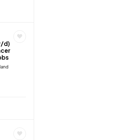
w/d)
ncer
jobs
land