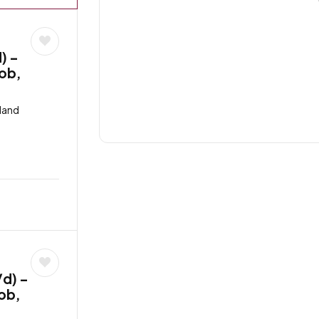
) –
job,
land
/d) –
job,