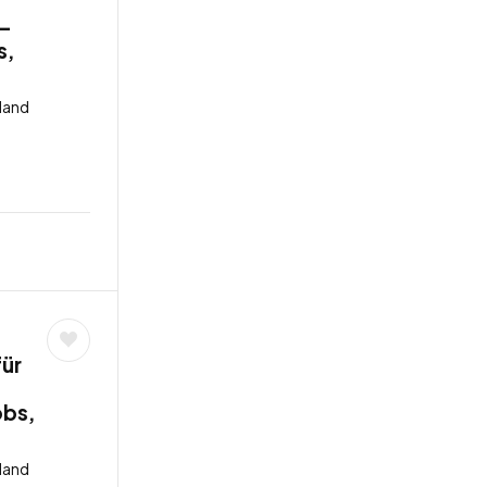
 –
s,
land
für
obs,
land