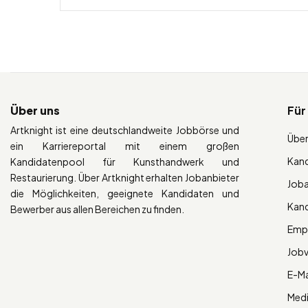
Über uns
Für
Artknight ist eine deutschlandweite Jobbörse und
Über
ein Karriereportal mit einem großen
Kan
Kandidatenpool für Kunsthandwerk und
Restaurierung. Über Artknight erhalten Jobanbieter
Job
die Möglichkeiten, geeignete Kandidaten und
Kan
Bewerber aus allen Bereichen zu finden.
Empl
Job
E-Ma
Med