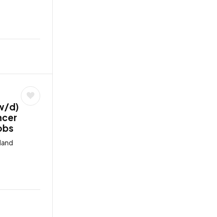
/w/d)
ncer
jobs
land