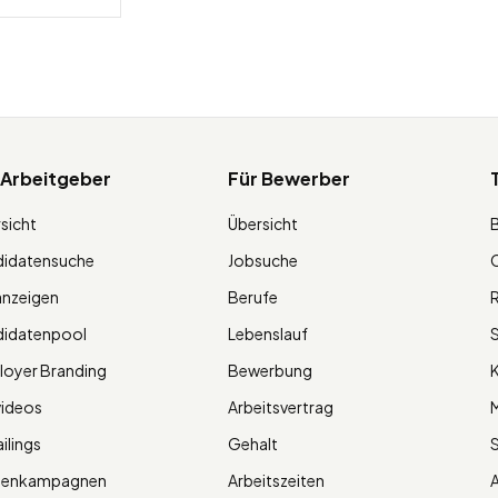
 Arbeitgeber
Für Bewerber
sicht
Übersicht
didatensuche
Jobsuche
O
anzeigen
Berufe
R
didatenpool
Lebenslauf
S
oyer Branding
Bewerbung
K
videos
Arbeitsvertrag
M
ilings
Gehalt
ienkampagnen
Arbeitszeiten
A