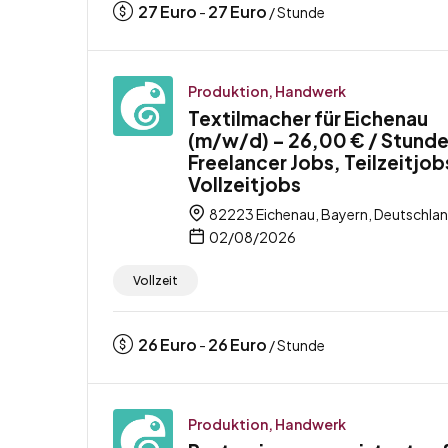
27
Euro
27
Euro
-
/ Stunde
Produktion, Handwerk
Textilmacher für Eichenau
(m/w/d) – 26,00 € / Stunde
Freelancer Jobs, Teilzeitjob
Vollzeitjobs
82223 Eichenau, Bayern, Deutschla
02/08/2026
Vollzeit
26
Euro
26
Euro
-
/ Stunde
Produktion, Handwerk