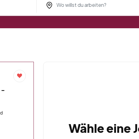
 –
nd
Wähle eine 