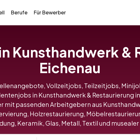
ll
Berufe
Für Bewerber
 in Kunsthandwerk & 
Eichenau
tellenangebote, Vollzeitjobs, Teilzeitjobs, Minij
entenjobs in Kunsthandwerk & Restaurierung 
r mit passenden Arbeitgebern aus Kunsthandwe
vierung, Holzrestaurierung, Möbelrestaurierun
ung, Keramik, Glas, Metall, Textil und musealer