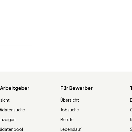
 Arbeitgeber
Für Bewerber
sicht
Übersicht
didatensuche
Jobsuche
O
anzeigen
Berufe
R
didatenpool
Lebenslauf
S