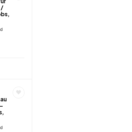
für
 /
obs,
nd
nau
 –
s,
nd