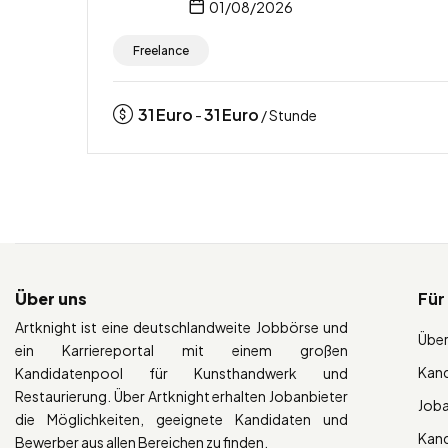
01/08/2026
Freelance
31
Euro
31
Euro
-
/ Stunde
Über uns
Für
Artknight ist eine deutschlandweite Jobbörse und
Über
ein Karriereportal mit einem großen
Kan
Kandidatenpool für Kunsthandwerk und
Restaurierung. Über Artknight erhalten Jobanbieter
Job
die Möglichkeiten, geeignete Kandidaten und
Kan
Bewerber aus allen Bereichen zu finden.