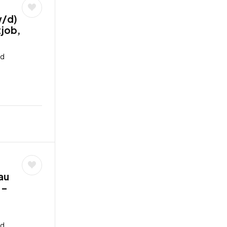
w/d)
tjob,
nd
au
 –
nd