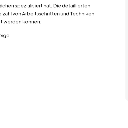
hen spezialisiert hat. Die detaillierten
lzahl von Arbeitsschritten und Techniken,
st werden können:
eige