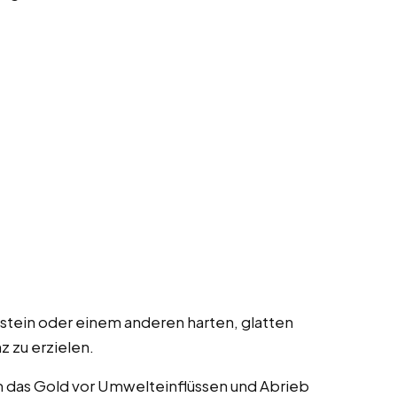
stein oder einem anderen harten, glatten
 zu erzielen.
m das Gold vor Umwelteinflüssen und Abrieb