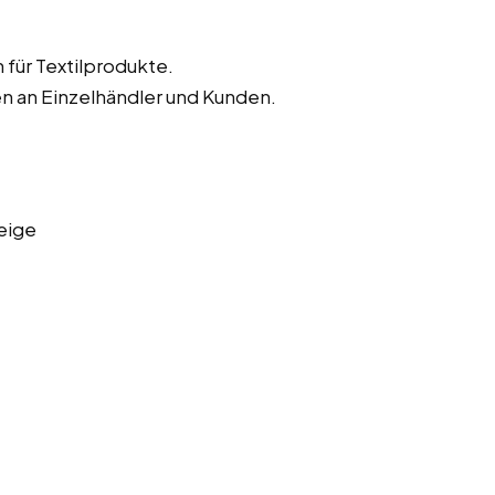
für Textilprodukte.
en an Einzelhändler und Kunden.
eige