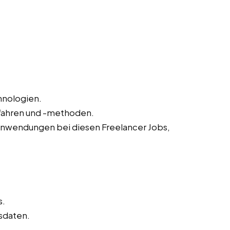
hnologien.
rfahren und -methoden.
anwendungen bei diesen Freelancer Jobs,
s.
sdaten.