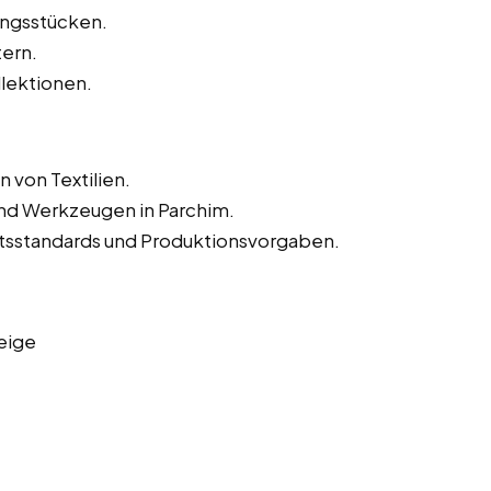
ungsstücken.
tern.
lektionen.
 von Textilien.
nd Werkzeugen in Parchim.
tätsstandards und Produktionsvorgaben.
eige