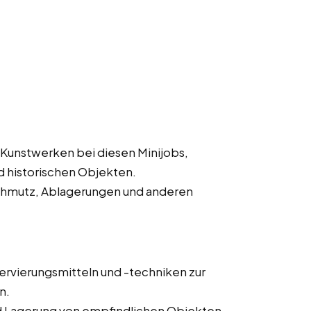
 Kunstwerken bei diesen Minijobs,
nd historischen Objekten.
Schmutz, Ablagerungen und anderen
rvierungsmitteln und -techniken zur
n.
nd Lagerung von empfindlichen Objekten.