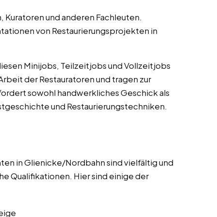
 Kuratoren und anderen Fachleuten.
ationen von Restaurierungsprojekten in
esen Minijobs, Teilzeitjobs und Vollzeitjobs
Arbeit der Restauratoren und tragen zur
erfordert sowohl handwerkliches Geschick als
stgeschichte und Restaurierungstechniken.
en in Glienicke/Nordbahn sind vielfältig und
e Qualifikationen. Hier sind einige der
eige