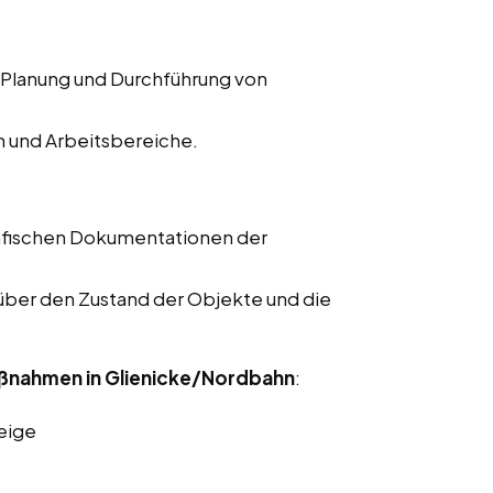
 Planung und Durchführung von
n und Arbeitsbereiche.
rafischen Dokumentationen der
 über den Zustand der Objekte und die
ßnahmen in Glienicke/Nordbahn
:
eige