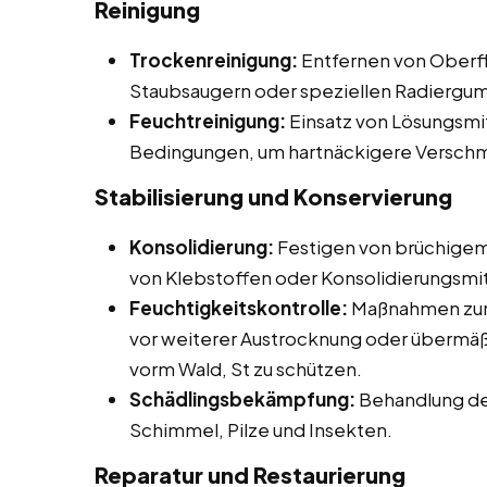
Reinigung
Trockenreinigung:
Entfernen von Oberfl
Staubsaugern oder speziellen Radiergu
Feuchtreinigung:
Einsatz von Lösungsmit
Bedingungen, um hartnäckigere Verschm
Stabilisierung und Konservierung
Konsolidierung:
Festigen von brüchigem
von Klebstoffen oder Konsolidierungsmit
Feuchtigkeitskontrolle:
Maßnahmen zur 
vor weiterer Austrocknung oder übermä
vorm Wald, St zu schützen.
Schädlingsbekämpfung:
Behandlung de
Schimmel, Pilze und Insekten.
Reparatur und Restaurierung