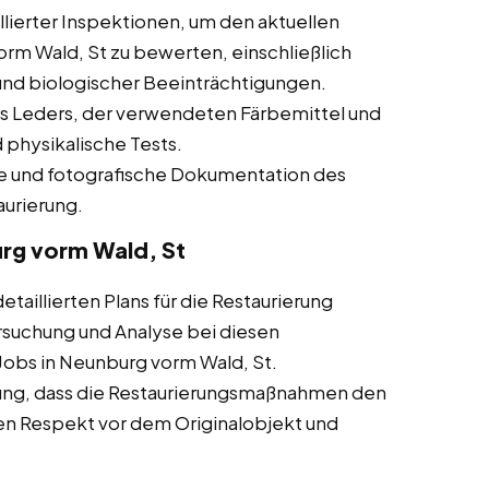
lierter Inspektionen, um den aktuellen
rm Wald, St zu bewerten, einschließlich
nd biologischer Beeinträchtigungen.
s Leders, der verwendeten Färbemittel und
 physikalische Tests.
che und fotografische Dokumentation des
aurierung.
urg vorm Wald, St
taillierten Plans für die Restaurierung
rsuchung und Analyse bei diesen
 Jobs in Neunburg vorm Wald, St.
ung, dass die Restaurierungsmaßnahmen den
en Respekt vor dem Originalobjekt und