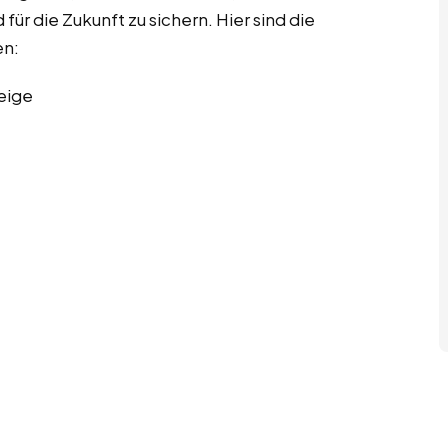
für die Zukunft zu sichern. Hier sind die
en:
eige