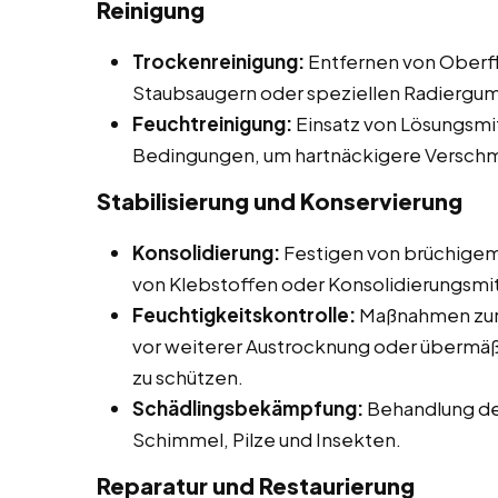
Reinigung
Trockenreinigung:
Entfernen von Oberfl
Staubsaugern oder speziellen Radiergu
Feuchtreinigung:
Einsatz von Lösungsmit
Bedingungen, um hartnäckigere Verschm
Stabilisierung und Konservierung
Konsolidierung:
Festigen von brüchigem
von Klebstoffen oder Konsolidierungsmit
Feuchtigkeitskontrolle:
Maßnahmen zur 
vor weiterer Austrocknung oder übermäß
zu schützen.
Schädlingsbekämpfung:
Behandlung de
Schimmel, Pilze und Insekten.
Reparatur und Restaurierung