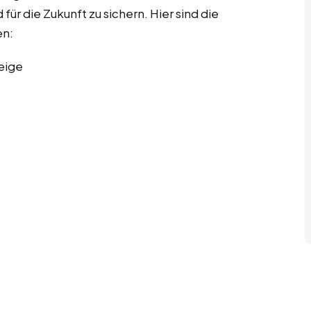
für die Zukunft zu sichern. Hier sind die
en:
eige