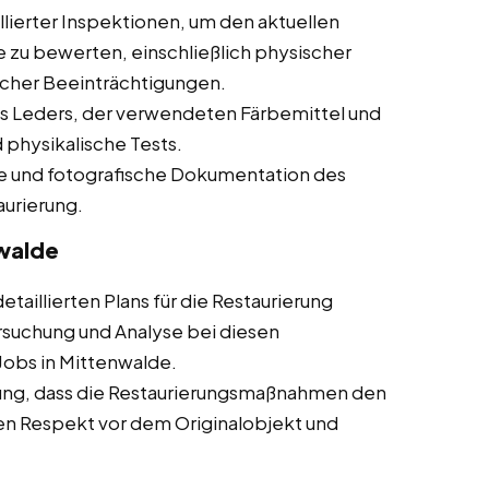
lierter Inspektionen, um den aktuellen
 zu bewerten, einschließlich physischer
cher Beeinträchtigungen.
s Leders, der verwendeten Färbemittel und
 physikalische Tests.
che und fotografische Dokumentation des
aurierung.
nwalde
taillierten Plans für die Restaurierung
rsuchung und Analyse bei diesen
 Jobs in Mittenwalde.
ung, dass die Restaurierungsmaßnahmen den
en Respekt vor dem Originalobjekt und