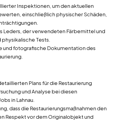
lierter Inspektionen, um den aktuellen
ewerten, einschließlich physischer Schäden,
nträchtigungen.
s Leders, der verwendeten Färbemittel und
 physikalische Tests.
che und fotografische Dokumentation des
aurierung.
taillierten Plans für die Restaurierung
rsuchung und Analyse bei diesen
Jobs in Lahnau.
ung, dass die Restaurierungsmaßnahmen den
en Respekt vor dem Originalobjekt und