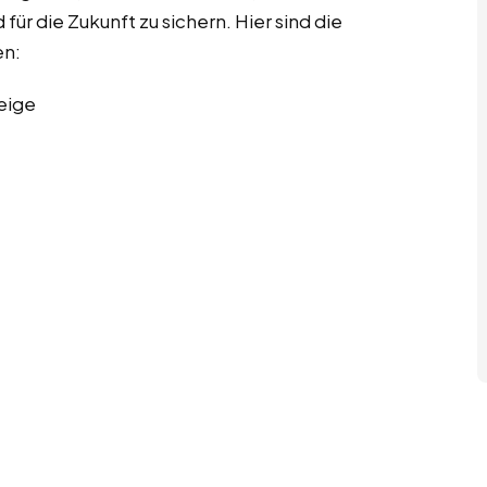
für die Zukunft zu sichern. Hier sind die
en:
eige