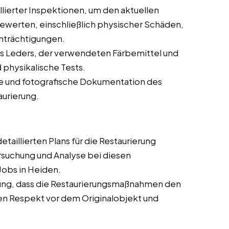
lierter Inspektionen, um den aktuellen
ewerten, einschließlich physischer Schäden,
nträchtigungen.
s Leders, der verwendeten Färbemittel und
 physikalische Tests.
che und fotografische Dokumentation des
aurierung.
taillierten Plans für die Restaurierung
rsuchung und Analyse bei diesen
 Jobs in Heiden.
ung, dass die Restaurierungsmaßnahmen den
en Respekt vor dem Originalobjekt und