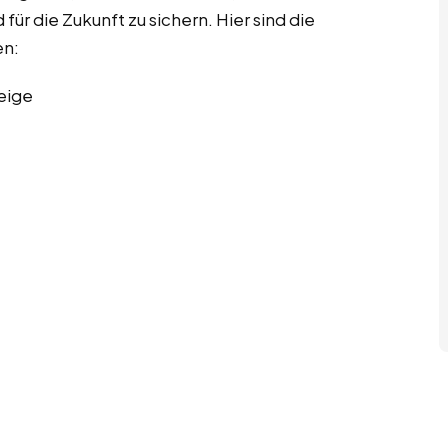
für die Zukunft zu sichern. Hier sind die
en:
eige