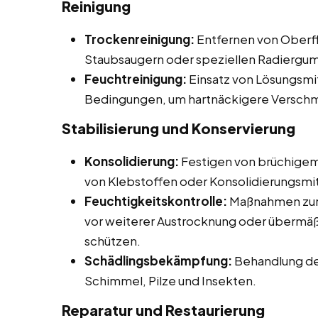
Reinigung
Trockenreinigung:
Entfernen von Oberfl
Staubsaugern oder speziellen Radiergu
Feuchtreinigung:
Einsatz von Lösungsmit
Bedingungen, um hartnäckigere Verschm
Stabilisierung und Konservierung
Konsolidierung:
Festigen von brüchigem
von Klebstoffen oder Konsolidierungsmit
Feuchtigkeitskontrolle:
Maßnahmen zur 
vor weiterer Austrocknung oder übermäß
schützen.
Schädlingsbekämpfung:
Behandlung de
Schimmel, Pilze und Insekten.
Reparatur und Restaurierung