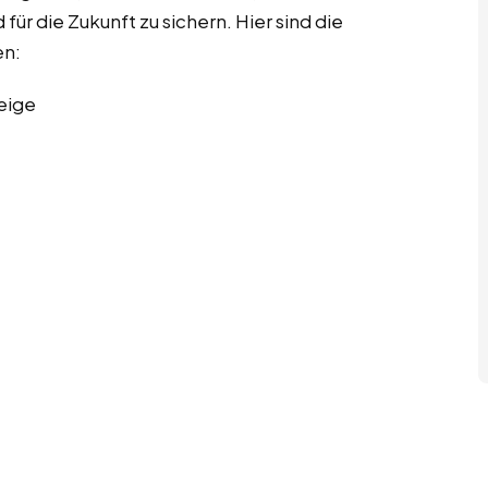
für die Zukunft zu sichern. Hier sind die
en:
eige