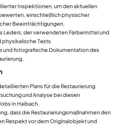
lierter Inspektionen, um den aktuellen
bewerten, einschließlich physischer
cher Beeinträchtigungen.
s Leders, der verwendeten Färbemittel und
 physikalische Tests.
che und fotografische Dokumentation des
aurierung.
h
taillierten Plans für die Restaurierung
rsuchung und Analyse bei diesen
 Jobs in Haibach.
ung, dass die Restaurierungsmaßnahmen den
en Respekt vor dem Originalobjekt und