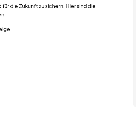
für die Zukunft zu sichern. Hier sind die
en:
eige