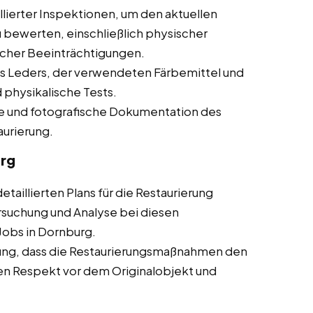
lierter Inspektionen, um den aktuellen
 bewerten, einschließlich physischer
cher Beeinträchtigungen.
s Leders, der verwendeten Färbemittel und
 physikalische Tests.
che und fotografische Dokumentation des
aurierung.
urg
taillierten Plans für die Restaurierung
rsuchung und Analyse bei diesen
 Jobs in Dornburg.
ung, dass die Restaurierungsmaßnahmen den
en Respekt vor dem Originalobjekt und