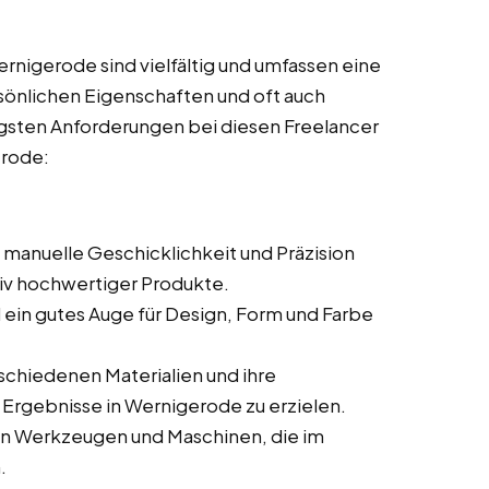
nigerode sind vielfältig und umfassen eine
sönlichen Eigenschaften und oft auch
tigsten Anforderungen bei diesen Freelancer
erode:
e manuelle Geschicklichkeit und Präzision
ativ hochwertiger Produkte.
nd ein gutes Auge für Design, Form und Farbe
rschiedenen Materialien und ihre
 Ergebnisse in Wernigerode zu erzielen.
den Werkzeugen und Maschinen, die im
.