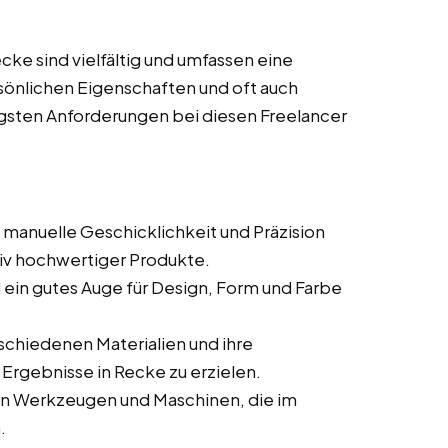
ke sind vielfältig und umfassen eine
sönlichen Eigenschaften und oft auch
tigsten Anforderungen bei diesen Freelancer
e manuelle Geschicklichkeit und Präzision
ativ hochwertiger Produkte.
nd ein gutes Auge für Design, Form und Farbe
rschiedenen Materialien und ihre
 Ergebnisse in Recke zu erzielen.
den Werkzeugen und Maschinen, die im
.