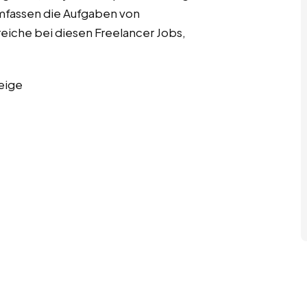
mfassen die Aufgaben von
iche bei diesen Freelancer Jobs,
eige