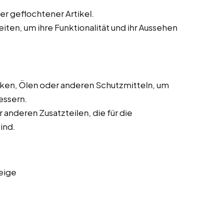
r geflochtener Artikel.
eiten, um ihre Funktionalität und ihr Aussehen
cken, Ölen oder anderen Schutzmitteln, um
essern.
 anderen Zusatzteilen, die für die
ind.
eige