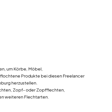
en, um Körbe, Möbel,
lochtene Produkte bei diesen Freelancer
enburg herzustellen.
chten, Zopf- oder Zopfflechten,
en weiteren Flechtarten.