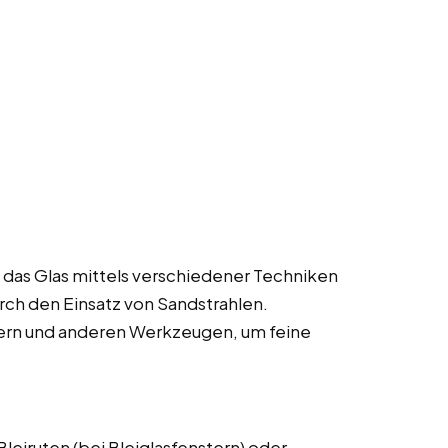
 das Glas mittels verschiedener Techniken
ch den Einsatz von Sandstrahlen.
ern und anderen Werkzeugen, um feine
eiruten (bei Bleiglasfenstern) oder