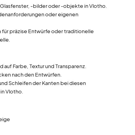
Glasfenster, -bilder oder -objekte in Vlotho.
ndenanforderungen oder eigenen
 präzise Entwürfe oder traditionelle
elle.
 auf Farbe, Textur und Transparenz.
cken nach den Entwürfen.
und Schleifen der Kanten bei diesen
in Vlotho.
eige