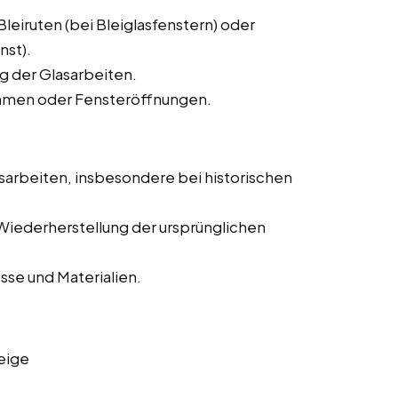
eiruten (bei Bleiglasfenstern) oder
nst).
g der Glasarbeiten.
Rahmen oder Fensteröffnungen.
sarbeiten, insbesondere bei historischen
Wiederherstellung der ursprünglichen
se und Materialien.
eige