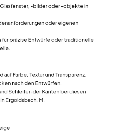
Glasfenster, -bilder oder -objekte in
ndenanforderungen oder eigenen
 präzise Entwürfe oder traditionelle
elle.
 auf Farbe, Textur und Transparenz.
cken nach den Entwürfen.
und Schleifen der Kanten bei diesen
 in Ergoldsbach, M.
eige