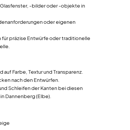
Glasfenster, -bilder oder -objekte in
ndenanforderungen oder eigenen
 präzise Entwürfe oder traditionelle
elle.
 auf Farbe, Textur und Transparenz.
cken nach den Entwürfen.
und Schleifen der Kanten bei diesen
 in Dannenberg (Elbe).
eige