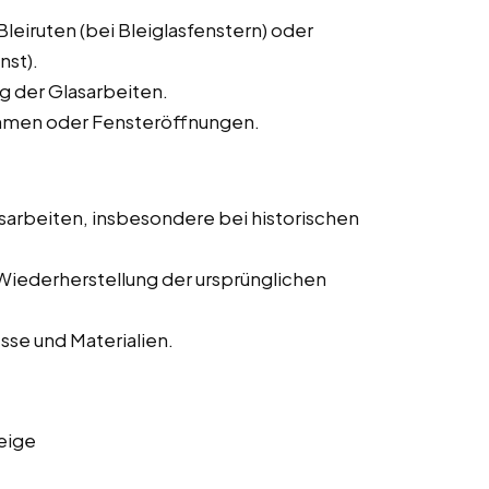
eiruten (bei Bleiglasfenstern) oder
nst).
g der Glasarbeiten.
Rahmen oder Fensteröffnungen.
sarbeiten, insbesondere bei historischen
Wiederherstellung der ursprünglichen
se und Materialien.
eige