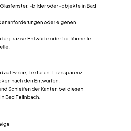
Glasfenster, -bilder oder -objekte in Bad
ndenanforderungen oder eigenen
 präzise Entwürfe oder traditionelle
elle.
 auf Farbe, Textur und Transparenz.
cken nach den Entwürfen.
und Schleifen der Kanten bei diesen
 in Bad Feilnbach.
eige