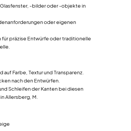
Glasfenster, -bilder oder -objekte in
ndenanforderungen oder eigenen
 präzise Entwürfe oder traditionelle
elle.
 auf Farbe, Textur und Transparenz.
cken nach den Entwürfen.
und Schleifen der Kanten bei diesen
in Allersberg, M.
eige