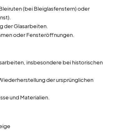
eiruten (bei Bleiglasfenstern) oder
nst).
g der Glasarbeiten.
Rahmen oder Fensteröffnungen.
sarbeiten, insbesondere bei historischen
Wiederherstellung der ursprünglichen
se und Materialien.
eige