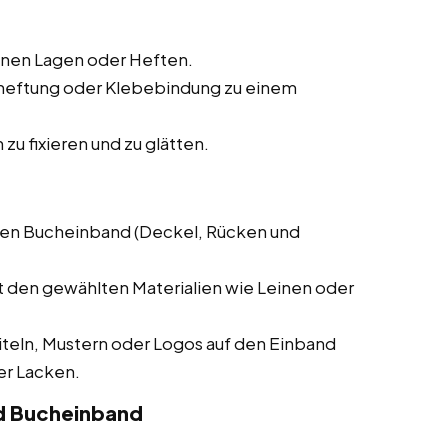
elnen Lagen oder Heften.
nheftung oder Klebebindung zu einem
zu fixieren und zu glätten.
r den Bucheinband (Deckel, Rücken und
t den gewählten Materialien wie Leinen oder
iteln, Mustern oder Logos auf den Einband
er Lacken.
d Bucheinband