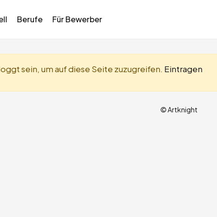
ll
Berufe
Für Bewerber
oggt sein, um auf diese Seite zuzugreifen.
Eintragen
© Artknight